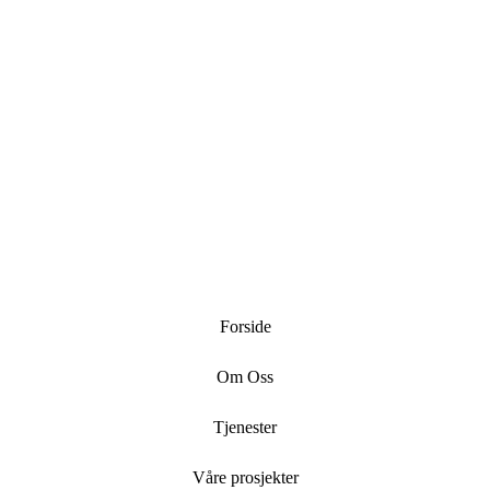
Last mer
Følg med på Instagram
Forside
Om Oss
Tjenester
Våre prosjekter