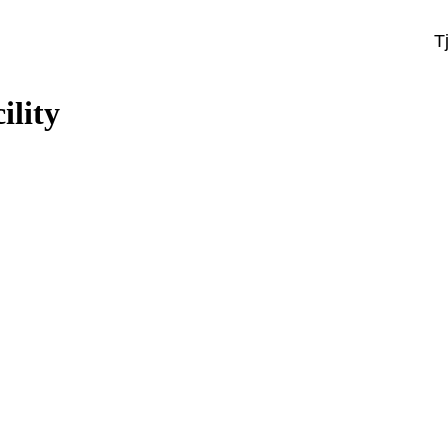
T
ility