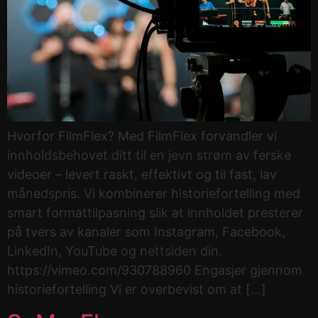
Hvorfor FilmFlex? Med FilmFlex forvandler vi
innholdsbehovet ditt til en jevn strøm av ferske
videoer – levert raskt, effektivt og til fast, lav
månedspris. Vi kombinerer historiefortelling med
smart formattilpasning slik at innholdet presterer
på tvers av kanaler som Instagram, Facebook,
LinkedIn, YouTube og nettsiden din.
https://vimeo.com/930788960 Engasjer gjennom
historiefortelling Vi er overbevist om at […]