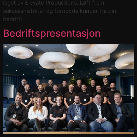
laget av Elevate Productions. Løft frem
suksesshistorier og fornøyde kunder fra din
bedrift!
Bedriftspresentasjon